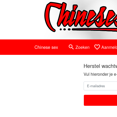
search
favorite_border
Chinese sex
Zoeken
Aanmel
Herstel wacht
Vul hieronder je e