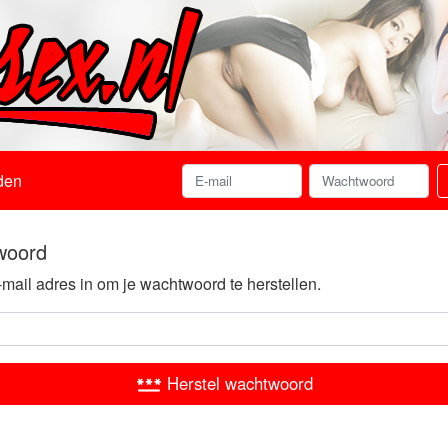
den
woord
-mail adres in om je wachtwoord te herstellen.
Herstel wachtwoord
password